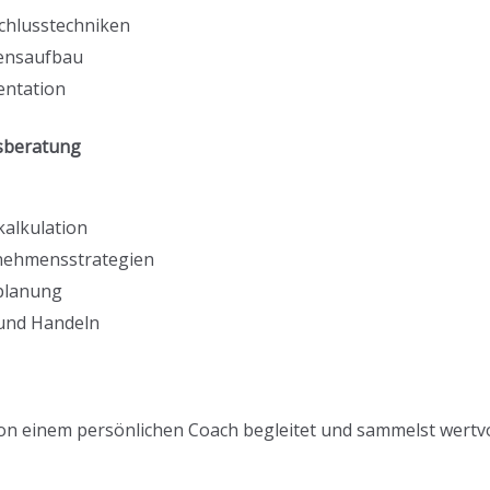
hlusstechniken
ensaufbau
entation
sberatung
alkulation
nehmensstrategien
planung
und Handeln
n einem persönlichen Coach begleitet und sammelst wertvol