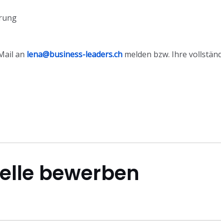
arung
Mail an
lena@business-leaders.ch
melden bzw. Ihre vollstä
telle bewerben