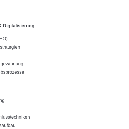
 Digitalisierung
SEO)
strategien
engewinnung
ebsprozesse
ung
lusstechniken
saufbau