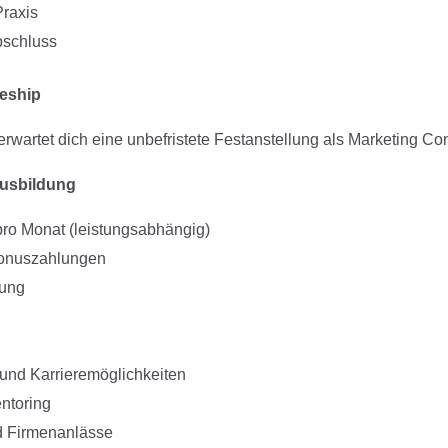
raxis
bschluss
eship
wartet dich eine unbefristete Festanstellung als Marketing Con
Ausbildung
pro Monat (leistungsabhängig)
Bonuszahlungen
zung
und Karrieremöglichkeiten
ntoring
 Firmenanlässe