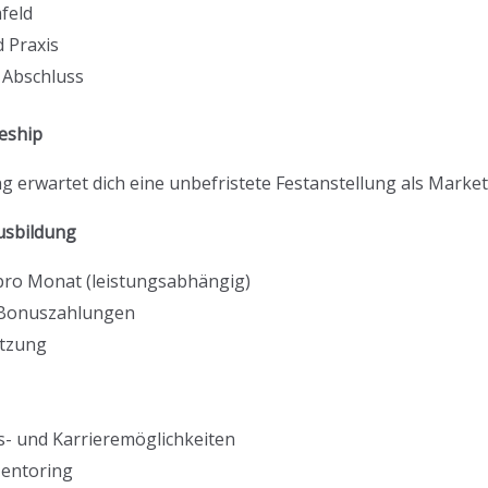
feld
 Praxis
m Abschluss
eship
erwartet dich eine unbefristete Festanstellung als Market
usbildung
 pro Monat (leistungsabhängig)
d Bonuszahlungen
utzung
- und Karrieremöglichkeiten
Mentoring