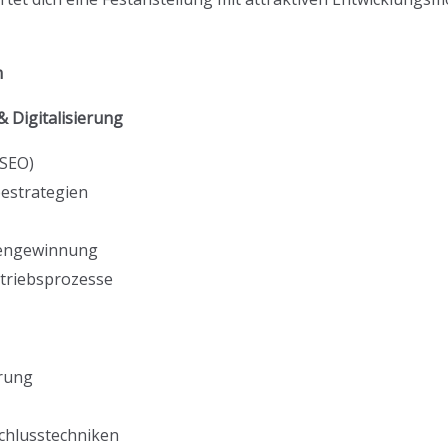
m
 Digitalisierung
SEO)
bestrategien
dengewinnung
triebsprozesse
rung
hlusstechniken