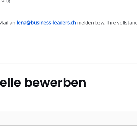
arung
Mail an
lena@business-leaders.ch
melden bzw. Ihre vollstä
telle bewerben