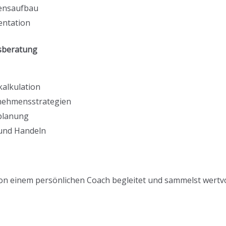
ensaufbau
entation
sberatung
alkulation
nehmensstrategien
planung
und Handeln
n einem persönlichen Coach begleitet und sammelst wertvol